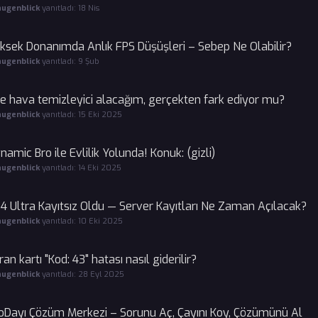
augenblick
yanıtladı:
18 Nis
ksek Donanımda Anlık FPS Düşüşleri – Sebep Ne Olabilir?
augenblick
yanıtladı:
9 Şub
e hava temizleyici alacağım, gerçekten fark ediyor mu?
augenblick
yanıtladı:
15 Eki 2025
namic Bro ile Evlilik Yolunda! Konuk: (gizli)
augenblick
yanıtladı:
14 Eki 2025
4 Ultra Kayıtsız Oldu — Server Kayıtları Ne Zaman Açılacak?
augenblick
yanıtladı:
10 Eki 2025
ran kartı "Kod: 43" hatası nasıl giderilir?
augenblick
yanıtladı:
28 Eyl 2025
oDayı Çözüm Merkezi – Sorunu Aç, Çayını Koy, Çözümünü Al