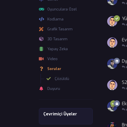
Oyunculara Özel
Yü
Kodlama
Grafik Tasarım
3D Tasarım
Ev
Yapay Zeka
Video
Dy
Sorular
Çözüldü
S2
Duyuru
Ek
Çevrimiçi Üyeler
Br