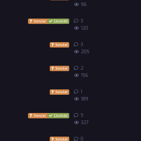
96
3
3
yanıt
Sorular
Çözüldü
120
3
3
yanıt
Sorular
205
2
2
yanıt
Sorular
156
1
1
yanıt
Sorular
189
5
5
yanıt
Sorular
Çözüldü
327
0
0
yanıt
Sorular