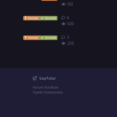
130
6
6
yanıt
Sorular
Çözüldü
320
3
3
yanıt
Sorular
Çözüldü
235
Sayfalar
Forum Kuralları
Üyelik Sözleşmesi