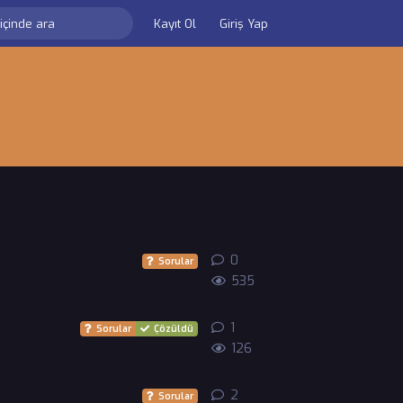
Kayıt Ol
Giriş Yap
0
0
yanıt
Sorular
535
1
1
yanıt
Sorular
Çözüldü
126
2
2
yanıt
Sorular