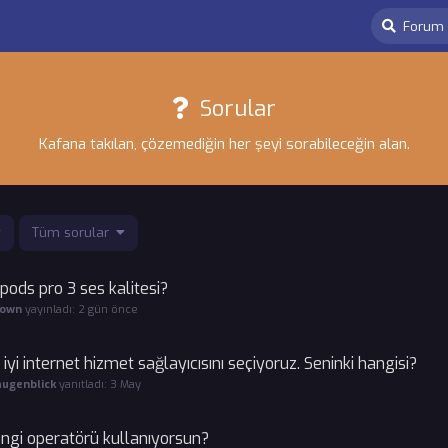
Sorular
Kafana takılan, çözemediğin her şeyi sorabileceğin alan.
Tüm sorular
rpods pro 3 ses kalitesi?
oown
yayınladı:
2 gün önce
 iyi internet hizmet sağlayıcısını seçiyoruz. Seninki hangisi?
augenblick
yanıtladı:
3 May
ngi operatörü kullanıyorsun?