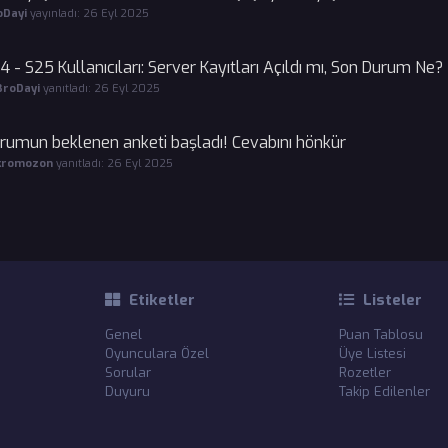
oDayi
yayınladı:
26 Eyl 2025
4 - S25 Kullanıcıları: Server Kayıtları Açıldı mı, Son Durum Ne?
BroDayi
yanıtladı:
26 Eyl 2025
rumun beklenen anketi başladı! Cevabını hönkür
kromozon
yanıtladı:
26 Eyl 2025
Etiketler
Listeler
Genel
Puan Tablosu
Oyunculara Özel
Üye Listesi
Sorular
Rozetler
Duyuru
Takip Edilenler