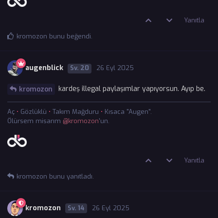
Yanıtla
kromozon
bunu beğendi
.
augenblick
20
26 Eyl 2025
kardeş illegal paylaşımlar yapıyorsun. Ayıp be.
kromozon
Aç
•
Gözlüklü
•
Takım Mağduru
•
Kısaca "Augen".
Ölürsem misarım
@kromozon
'un.
Yanıtla
kromozon
bunu yanıtladı.
kromozon
14
26 Eyl 2025