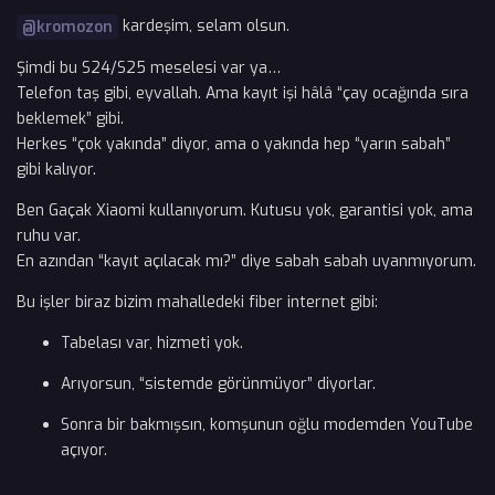
kardeşim, selam olsun.
@kromozon
Şimdi bu S24/S25 meselesi var ya…
Telefon taş gibi, eyvallah. Ama kayıt işi hâlâ “çay ocağında sıra
beklemek” gibi.
Herkes “çok yakında” diyor, ama o yakında hep “yarın sabah”
gibi kalıyor.
Ben Gaçak Xiaomi kullanıyorum. Kutusu yok, garantisi yok, ama
ruhu var.
En azından “kayıt açılacak mı?” diye sabah sabah uyanmıyorum.
Bu işler biraz bizim mahalledeki fiber internet gibi:
Tabelası var, hizmeti yok.
Arıyorsun, “sistemde görünmüyor” diyorlar.
Sonra bir bakmışsın, komşunun oğlu modemden YouTube
açıyor.