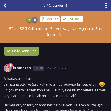
8
/
9
gönderi
Sorular
Çözüldü
S24 - S25 Kullanıcıları: Server Kayıtları Açıldı mı, Son
Durum Ne?
En İyi Yanıtı Gör
kromozon
14
26 Eyl 2025
Arkadaşlar selam,
Samsung S24 ve S25 kullanıcıları buradaysa bir ses etsin.
En çok merak edilen konu belli: Türkiye’de bu modellere server
kaydı açıldı mı, açılacak mı, ne zaman olacak?
Herkes arıyor tarıyor ama net bir bilgi yok. Telefonlar taş gibi
cihaz ama kayıt işi çözülmezse resmen çöp olacak. Kimi diyor ki