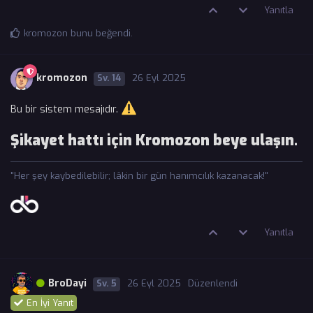
Yanıtla
kromozon
bunu beğendi
.
kromozon
14
26 Eyl 2025
Bu bir sistem mesajıdır.
Şikayet hattı için Kromozon beye ulaşın.
"Her şey kaybedilebilir; lâkin bir gün hanımcılık kazanacak!"
Yanıtla
BroDayi
5
26 Eyl 2025
Düzenlendi
En İyi Yanıt