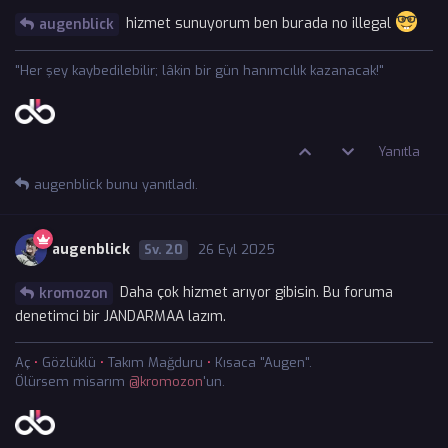
hizmet sunuyorum ben burada no illegal
augenblick
"Her şey kaybedilebilir; lâkin bir gün hanımcılık kazanacak!"
Yanıtla
augenblick
bunu yanıtladı.
augenblick
20
26 Eyl 2025
Daha çok hizmet arıyor gibisin. Bu foruma
kromozon
denetimci bir JANDARMAA lazım.
Aç
•
Gözlüklü
•
Takım Mağduru
•
Kısaca "Augen".
Ölürsem misarım
@kromozon
'un.