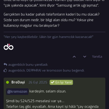
“çok yakında açılacak”, kimi diyor “Samsung artık uğraşmaz”.
Gerçekten bu kadar pahalı telefonların kaderi bu mu olacak?
Sizde son durum nedir, bir bilgi alan oldu mu? Yoksa yine
kullanıcıyı mağdur mu bırakıyorlar?
"Her şey kaybedilebilir; lâkin bir gün hanımcılık kazanacak!"
Yanıtla
augenblick
bunu yanıtladı.
augenblick
,
DEPPHRAI
ve
kromozon
bunu beğendi
.
BroDayi
26 Eyl 2025
En İyi Yanıt
kardeşim, selam olsun.
@kromozon
Şimdi bu S24/S25 meselesi var ya…
Telefon taş gibi, eyvallah. Ama kayıt işi hâlâ “çay ocağında