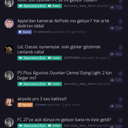
Xbox 360 oyunları PC'ye mi geliyor cidden?
0
0
ya
burutus_was_here
yayınladı:
bir gün ön
Oyunculara Özel
Haber
723
Apple'dan kameralı AirPods mu geliyor? Yok artık
0
0
ya
dedirten iddia!
724
kromozon
yayınladı:
bir gün önce
Genel
LoL Classic oynamışlar, eski günler gözümde
0
0
ya
canlandı valla!
482
DEPPHRAI
yayınladı:
bir gün önce
Oyunculara Özel
Haber
PS Plus Ağustos Oyunları Çıkmış! Dying Light 2 İçin
0
0
ya
Değer mi?
535
burutus_was_here
yayınladı:
2 gün önc
Oyunculara Özel
Haber
airpods pro 3 ses kalitesi?
0
0
ya
cloown
yayınladı:
2 gün önce
Sorular
534
FC 27'ye açık dünya mı geliyor bana mı öyle geldi?
0
0
ya
burutus_was_here
yayınladı:
2 gün önc
Oyunculara Özel
Haber
597