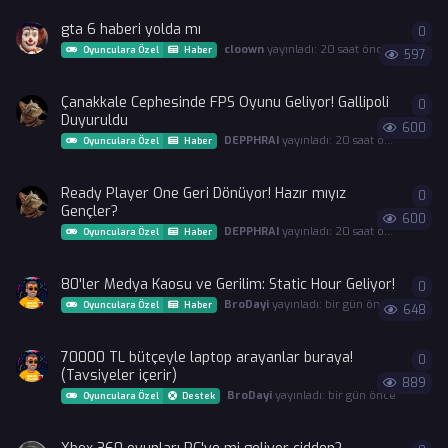
gta 6 haberi yolda mı
0
0
ya
cloown
yayınladı:
20 saat önce
Oyunculara Özel
Haber
597
Çanakkale Cephesinde FPS Oyunu Geliyor! Gallipoli
0
0
ya
Duyuruldu
600
DEPPHRAI
yayınladı:
20 saat önce
Oyunculara Özel
Haber
Ready Player One Geri Dönüyor! Hazır mıyız
0
0
ya
Gençler?
600
DEPPHRAI
yayınladı:
20 saat önce
Oyunculara Özel
Haber
80'ler Medya Kaosu ve Gerilim: Static Hour Geliyor!
0
0
ya
BroDayi
yayınladı:
bir gün önce
Oyunculara Özel
Haber
648
70000 TL bütçeyle laptop arayanlar buraya!
0
0
ya
(Tavsiyeler içerir)
889
BroDayi
yayınladı:
bir gün önce
Oyunculara Özel
Destek