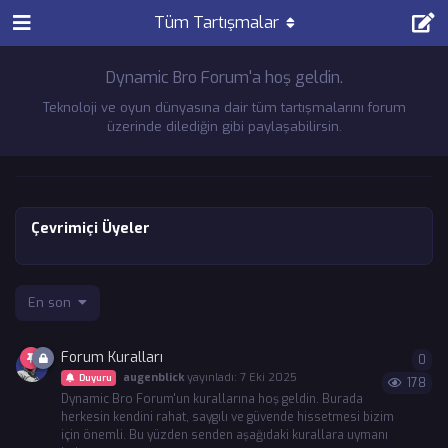
Tüm Tartışmalar
Dynamic Bro Forum'a hoş geldin.
Teknoloji ve oyun dünyasına dair tüm tartışmalarını forum
üzerinde dilediğin gibi paylaşabilirsin.
Çevrimiçi Üyeler
En son
Forum Kuralları
0
0
ya
augenblick
yayınladı:
7 Eki 2025
Duyuru
178
Dynamic Bro Forum'un kurallarına hoş geldin. Burada
herkesin kendini rahat, saygılı ve güvende hissetmesi bizim
için önemli. Bu yüzden senden aşağıdaki kurallara uymanı