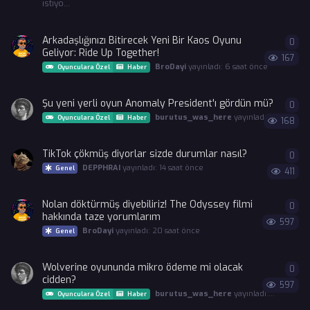
istiyo...
Arkadaşlığınızı Bitirecek Yeni Bir Kaos Oyunu
0
0
ya
Geliyor: Ride Up Together!
167
BroDayi
yayınladı:
6 saat önce
Oyunculara Özel
Haber
Şu yeni yerli oyun Anomaly President'ı gördün mü?
0
0
ya
burutus_was_here
yayınladı:
6 saat önc
Oyunculara Özel
Haber
168
TikTok çökmüş diyorlar sizde durumlar nasıl?
0
0
ya
DEPPHRAI
yayınladı:
14 saat önce
Genel
411
Nolan döktürmüş diyebiliriz! The Odyssey filmi
0
0
ya
hakkında taze yorumlarım
597
BroDayi
yayınladı:
20 saat önce
Genel
Wolverine oyununda mikro ödeme mi olacak
0
0
ya
cidden?
597
burutus_was_here
yayınladı:
20 saat ö
Oyunculara Özel
Haber