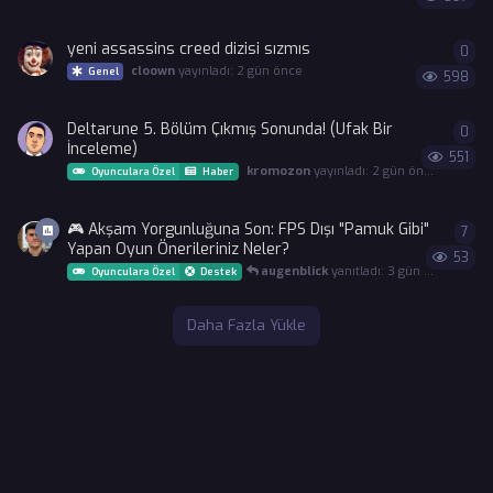
yeni assassins creed dizisi sızmıs
0
0
ya
cloown
yayınladı:
2 gün önce
Genel
598
Deltarune 5. Bölüm Çıkmış Sonunda! (Ufak Bir
0
0
ya
İnceleme)
551
kromozon
yayınladı:
2 gün önce
Oyunculara Özel
Haber
🎮 Akşam Yorgunluğuna Son: FPS Dışı "Pamuk Gibi"
7
7
ya
Yapan Oyun Önerileriniz Neler?
53
augenblick
yanıtladı:
3 gün önce
Oyunculara Özel
Destek
Daha Fazla Yükle