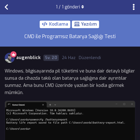
1
/
1
gönderi
Kodlama
Yazılım
CMD ile Programsız Batarya Sağlığı Testi
augenblick
20
24 Haz
Düzenlendi
Windows, bilgisayarında pil tüketimi ve buna dair detaylı bilgiler
sunsa da cihazda takılı olan batarya sağlığına dair ayrıntılar
sunmaz. Ama bunu CMD üzerinde yazılan bir kodla görmek
mümkün.