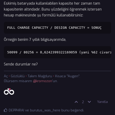
Eskimiş bataryada kullanılabilen kapasite her zaman tam
kapasitenin altındadır. Bunu yüzdeliğini öğrenmek istersen
hesap makinesinde şu formülü kullanabilirsiniz:
FULL CHARGE CAPACITY / DESIGN CAPACITY = SONUÇ
Örneğin benim 7 yıllık bilgisayarımda,
50099 / 80256 = 0,6242399322169059 (yani %62 civarı)
Sende durumlar ne?
Aç
•
Gözlüklü
•
Takım Mağduru
•
Kısaca "Augen".
Ölürsem misarım
@kromozon
'un.
Yanıtla
2
DEPPHRAI
ve
burutus_was_here
bunu beğendi
.