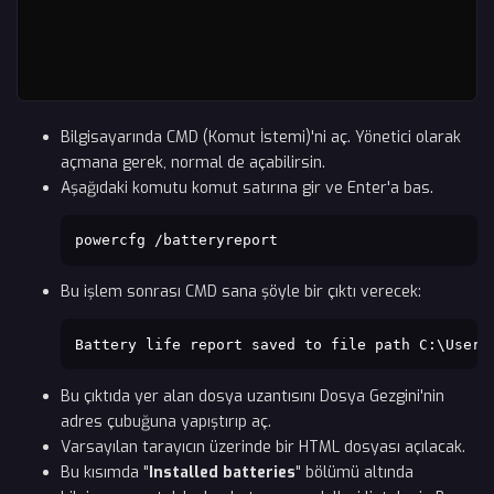
Bilgisayarında CMD (Komut İstemi)'ni aç. Yönetici olarak
açmana gerek, normal de açabilirsin.
Aşağıdaki komutu komut satırına gir ve Enter'a bas.
powercfg /batteryreport
Bu işlem sonrası CMD sana şöyle bir çıktı verecek:
Battery life report saved to file path C:\Users
Bu çıktıda yer alan dosya uzantısını Dosya Gezgini'nin
adres çubuğuna yapıştırıp aç.
Varsayılan tarayıcın üzerinde bir HTML dosyası açılacak.
Bu kısımda "
Installed batteries
" bölümü altında