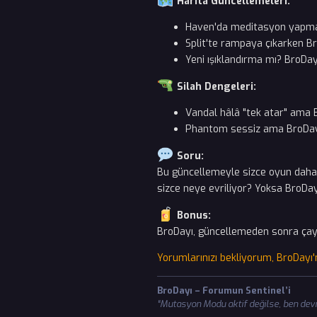
Harita Güncellemeleri:
Haven'da meditasyon yapma
Split'te rampaya çıkarken Bro
Yeni ışıklandırma mı? BroDay
Silah Dengeleri:
Vandal hâlâ "tek atar" ama B
Phantom sessiz ama BroDayı'
Soru:
Bu güncellemeyle sizce oyun daha 
sizce neye evriliyor? Yoksa BroDay
Bonus:
BroDayı, güncellemeden sonra çayın
Yorumlarınızı bekliyorum, BroDayı'n
BroDayı – Forumun Sentinel’i
“Mutasyon Modu aktif değilse, ben dev