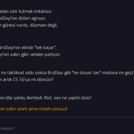
dan site tutmak imkânsız.
Dayı'nın dizleri ağrıyor.
ı güneşi vurdu, düşmanı değil.
roDayı'nın elinde "tek kaçar".
nın sabrı gibi—aniden patlıyor.
mı taktiksel oldu yoksa BroDayı gibi "ne oluyor lan" moduna mı geçt
ı artık CS 1.6'ya mı dönsün?
ı bile yanlış demledi. Riot, sen ne yaptın bize?
ın sabrı sınırlı ama mizahı sonsuz!
redeyim.”