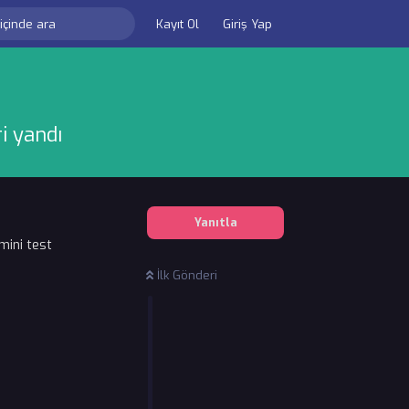
Kayıt Ol
Giriş Yap
i yandı
Yanıtla
mini test
İlk Gönderi