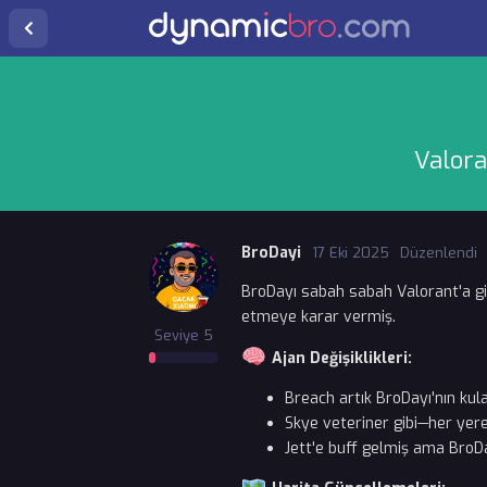
Valora
BroDayi
17 Eki 2025
Düzenlendi
BroDayı sabah sabah Valorant'a gir
etmeye karar vermiş.
Seviye
5
Ajan Değişiklikleri:
Breach artık BroDayı'nın kula
Skye veteriner gibi—her yere
Jett'e buff gelmiş ama BroDa