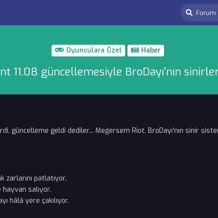
Oyunculara Özel
Haber
nt 11.08 güncellemesiyle BroDayı'nın sinirler
di, güncelleme geldi dediler... Meğersem Riot, BroDayı'nın sinir siste
k zarlarını patlatıyor.
 hayvan salıyor.
yı hâlâ yere çakılıyor.