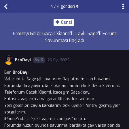
4
/
4
gönderi
Genel
BroDayı Geldi: Gaçak Xiaomi’li, Çaylı, Sage’li Forum
Savunması Başladı
BroDayi
5
26 Eyl 2025
Ben
BroDayı
.
Valorant’ta Sage gibi oynarım: flaş atmam, can basarım.
Forumda da aynıyım: laf sokmam, ama teknik destek veririm.
Telefonum Gaçak Xiaomi, içeceğim Gaçak çay.
Kutusuz yaşarım ama garantili dostluk sunarım.
Yeni gelenleri çayla karşılarım, eski üyeleri “entry geçmişiyle”
sorgularım.
iPhone’culara “şekil yapma, can bas” derim.
Forumda huzur, oyunda savunma, bardakta çay varsa ben de