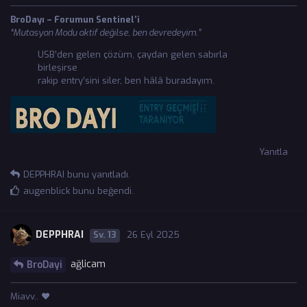
BroDayı – Forumun Sentinel’i
“Mutasyon Modu aktif değilse, ben devredeyim.”
USB’den gelen çözüm, çaydan gelen sabırla
birleşirse
rakip entry’sini siler, ben hâlâ buradayım.
Yanıtla
DEPPHRAI
bunu yanıtladı.
augenblick
bunu beğendi
.
DEPPHRAI
13
26 Eyl 2025
ağlicam
BroDayi
Miavv.. ❤