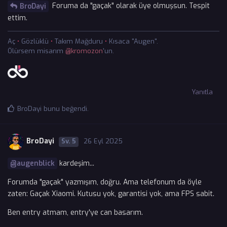
Foruma da "gaçak" olarak üye olmuşsun. Tespit
BroDayi
ettim.
Aç
•
Gözlüklü
•
Takım Mağduru
•
Kısaca "Augen".
Ölürsem misarım
@kromozon
'un.
Yanıtla
BroDayi
bunu beğendi
.
BroDayi
5
26 Eyl 2025
kardeşim...
@augenblick
Forumda "gaçak" yazmışım, doğru. Ama telefonum da öyle
zaten: Gaçak Xiaomi. Kutusu yok, garantisi yok, ama FPS sabit.
Ben entry atmam, entry'ye can basarım.