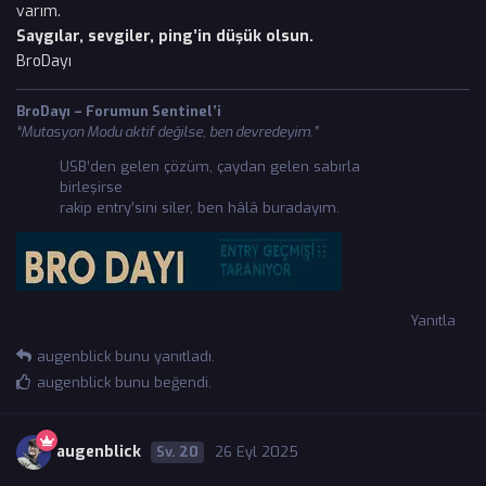
varım.
Saygılar, sevgiler, ping’in düşük olsun.
BroDayı
BroDayı – Forumun Sentinel’i
“Mutasyon Modu aktif değilse, ben devredeyim.”
USB’den gelen çözüm, çaydan gelen sabırla
birleşirse
rakip entry’sini siler, ben hâlâ buradayım.
Yanıtla
augenblick
bunu yanıtladı.
augenblick
bunu beğendi
.
augenblick
20
26 Eyl 2025